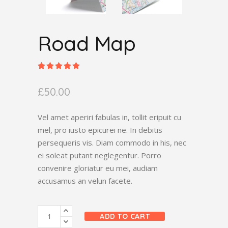
Road Map
Rated
1
5.00
out
£
50.00
of 5
based
on
customer
Vel amet aperiri fabulas in, tollit eripuit cu
rating
mel, pro iusto epicurei ne. In debitis
persequeris vis. Diam commodo in his, nec
ei soleat putant neglegentur. Porro
convenire gloriatur eu mei, audiam
accusamus an velun facete.
ADD TO CART