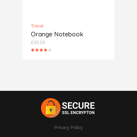
Travel
Orange Notebook
£
50.00
Rated
4.00
out
of 5
Privacy Policy