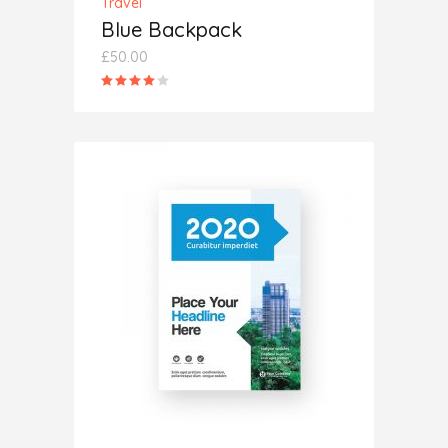
Travel
Blue Backpack
£
50.00
Rated
4.00
out
of 5
ADD TO CART