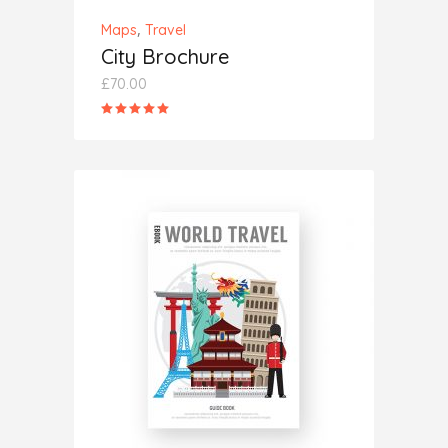
,
Maps
Travel
City Brochure
£
70.00
Rated
5.00
out
of 5
ADD TO CART