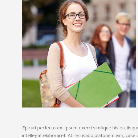
Epicuri perfecto ex. Ipsum exerci similique his ea, iis
intellegat elaboraret. At recusabo platonem vim, case 