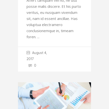
Affert tamquam vel no, ne usu
posse malis discere. Et his purto
veritus, eu nusquam vivendum
sit, nam id essent ancillae. Has
voluptua electramero
conclusionemque in, timeam
foren.
August 4,
2017
0